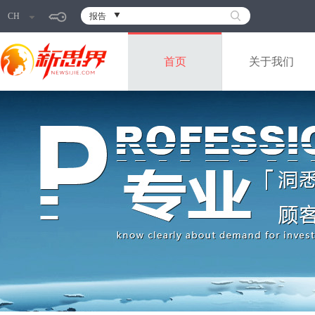
CH
报告
首页
关于我们