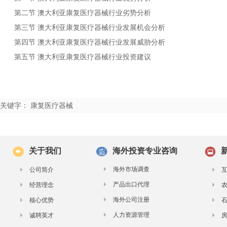
第二节
行业劣势分析
澳大利亚康复医疗器械
第三节
行业发展机会分析
澳大利亚康复医疗器械
第四节
行业发展威胁分析
澳大利亚康复医疗器械
第五节
行业投资建议
澳大利亚康复医疗器械
关键字： 康复医疗器械
关于我们
海外投资专业咨询
海外市场调查
公司简介
产品出口代理
经营理念
海外公司注册
核心优势
人力资源管理
诚聘英才