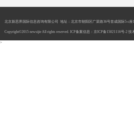
北京新思界国际信息咨询有限公司 地址：北京市朝阳区广渠路36号首成国际5-c座1
Copyright©2015 newsijie All rights reserved. ICP备案信息：京ICP备15021116号-
>