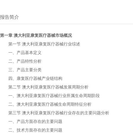
报告简介
第一章
市场概况
澳大利亚康复医疗器械
第一节
行业综述
澳大利亚康复医疗器械
一、产品基本定义
二、产品特性分析
三、产品主要分类
四、
产业链结构
康复医疗器械
第二节
发展周期分析
澳大利亚康复医疗器械
一、
行业所属生命周期阶段
澳大利亚康复医疗器械
二、
生命周期特征分析
澳大利亚康复医疗器械
第三节
行业存在的主要问题分析
澳大利亚康复医疗器械
一、产品方面存在的主要问题
二、技术方面存在的主要问题