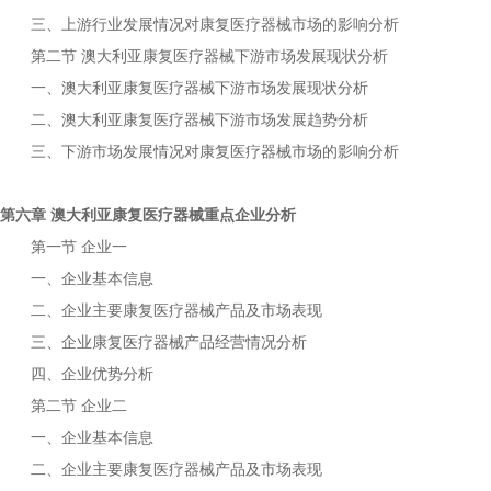
三、上游行业发展情况对
市场的影响分析
康复医疗器械
第二节
下游市场发展现状分析
澳大利亚康复医疗器械
一、
下游市场发展现状分析
澳大利亚康复医疗器械
二、
下游市场发展趋势分析
澳大利亚康复医疗器械
三、下游市场发展情况对
市场的影响分析
康复医疗器械
第六章
重点企业分析
澳大利亚康复医疗器械
第一节
企业一
一、企业基本信息
二、企业主要
产品及市场表现
康复医疗器械
三、企业
产品经营情况分析
康复医疗器械
四、企业优势分析
第二节
企业二
一、企业基本信息
二、企业主要
产品及市场表现
康复医疗器械