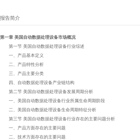
报告简介
第一章
市场概况
美国自动数据处理设备
第一节
行业综述
美国自动数据处理设备
一、产品基本定义
二、产品特性分析
三、产品主要分类
四、
产业链结构
自动数据处理设备
第二节
发展周期分析
美国自动数据处理设备
一、
行业所属生命周期阶段
美国自动数据处理设备
二、
生命周期特征分析
美国自动数据处理设备
第三节
行业存在的主要问题分析
美国自动数据处理设备
一、产品方面存在的主要问题
二、技术方面存在的主要问题