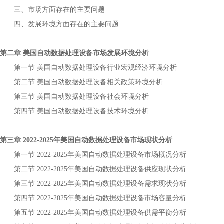
三、市场方面存在的主要问题
四、发展环境方面存在的主要问题
第二章
市场发展环境分析
美国自动数据处理设备
第一节
行业宏观经济环境分析
美国自动数据处理设备
第二节
相关政策环境分析
美国自动数据处理设备
第三节
社会环境分析
美国自动数据处理设备
第四节
技术环境分析
美国自动数据处理设备
第三章
年
市场现状分析
2022-2025
美国自动数据处理设备
第一节
年
市场概况分析
2022-2025
美国自动数据处理设备
第二节
年
供应现状分析
2022-2025
美国自动数据处理设备
第三节
年
需求现状分析
2022-2025
美国自动数据处理设备
第四节
年
市场容量分析
2022-2025
美国自动数据处理设备
第五节
年
供需平衡分析
2022-2025
美国自动数据处理设备