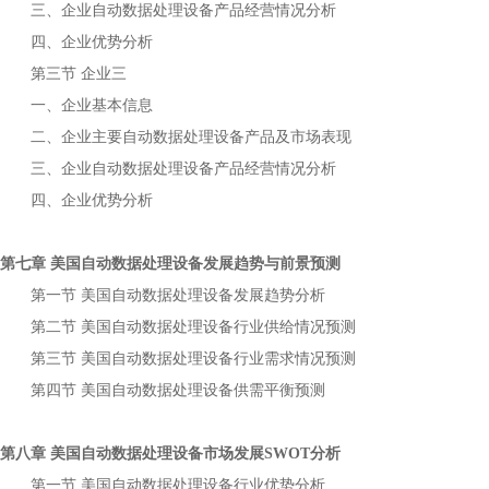
三、企业
产品经营情况分析
自动数据处理设备
四、企业优势分析
第三节
企业三
一、企业基本信息
二、企业主要
产品及市场表现
自动数据处理设备
三、企业
产品经营情况分析
自动数据处理设备
四、企业优势分析
第七章
发展趋势与前景预测
美国自动数据处理设备
第一节
发展趋势分析
美国自动数据处理设备
第二节
行业供给情况预测
美国自动数据处理设备
第三节
行业需求情况预测
美国自动数据处理设备
第四节
供需平衡预测
美国自动数据处理设备
第八章
市场发展
分析
美国自动数据处理设备
SWOT
第一节
行业优势分析
美国自动数据处理设备