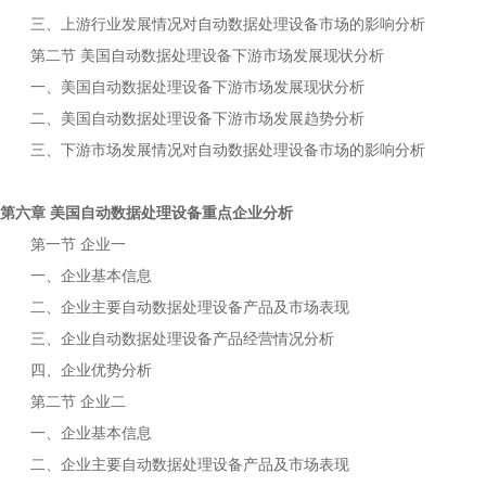
三、上游行业发展情况对
市场的影响分析
自动数据处理设备
第二节
下游市场发展现状分析
美国自动数据处理设备
一、
下游市场发展现状分析
美国自动数据处理设备
二、
下游市场发展趋势分析
美国自动数据处理设备
三、下游市场发展情况对
市场的影响分析
自动数据处理设备
第六章
重点企业分析
美国自动数据处理设备
第一节
企业一
一、企业基本信息
二、企业主要
产品及市场表现
自动数据处理设备
三、企业
产品经营情况分析
自动数据处理设备
四、企业优势分析
第二节
企业二
一、企业基本信息
二、企业主要
产品及市场表现
自动数据处理设备