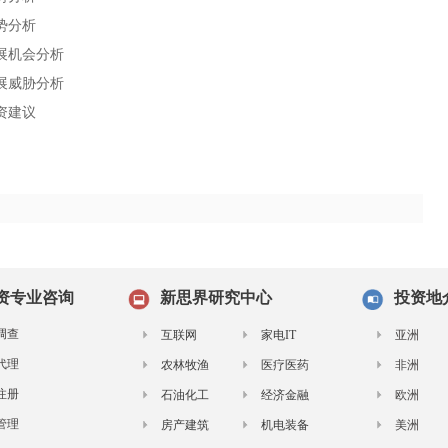
势分析
展机会分析
展威胁分析
资建议
资专业咨询
新思界研究中心
投资地
调查
互联网
家电IT
亚洲
代理
农林牧渔
医疗医药
非洲
注册
石油化工
经济金融
欧洲
管理
房产建筑
机电装备
美洲