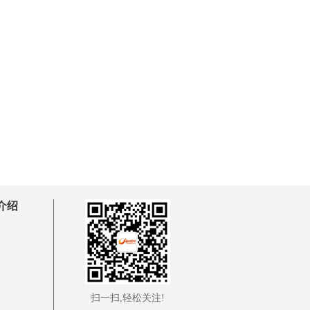
介绍
扫一扫,轻松关注!