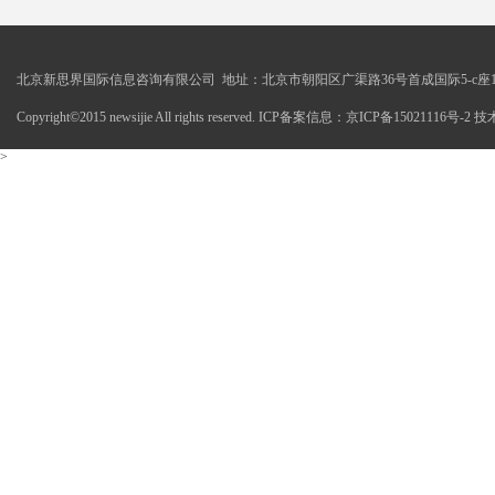
北京新思界国际信息咨询有限公司 地址：北京市朝阳区广渠路36号首成国际5-c座1
Copyright©2015 newsijie All rights reserved. ICP备案信息：京ICP备15021116号-
>