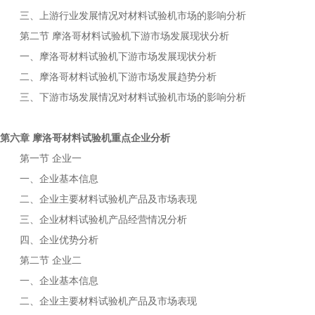
三、上游行业发展情况对
市场的影响分析
材料试验机
第二节
下游市场发展现状分析
摩洛哥材料试验机
一、
下游市场发展现状分析
摩洛哥材料试验机
二、
下游市场发展趋势分析
摩洛哥材料试验机
三、下游市场发展情况对
市场的影响分析
材料试验机
第六章
重点企业分析
摩洛哥材料试验机
第一节
企业一
一、企业基本信息
二、企业主要
产品及市场表现
材料试验机
三、企业
产品经营情况分析
材料试验机
四、企业优势分析
第二节
企业二
一、企业基本信息
二、企业主要
产品及市场表现
材料试验机