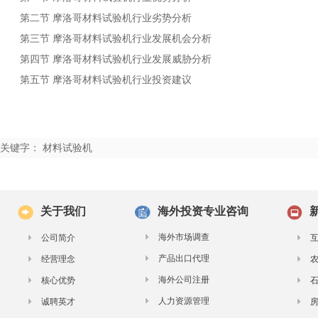
第二节
行业劣势分析
摩洛哥材料试验机
第三节
行业发展机会分析
摩洛哥材料试验机
第四节
行业发展威胁分析
摩洛哥材料试验机
第五节
行业投资建议
摩洛哥材料试验机
关键字： 材料试验机
关于我们
海外投资专业咨询
海外市场调查
公司简介
产品出口代理
经营理念
海外公司注册
核心优势
人力资源管理
诚聘英才