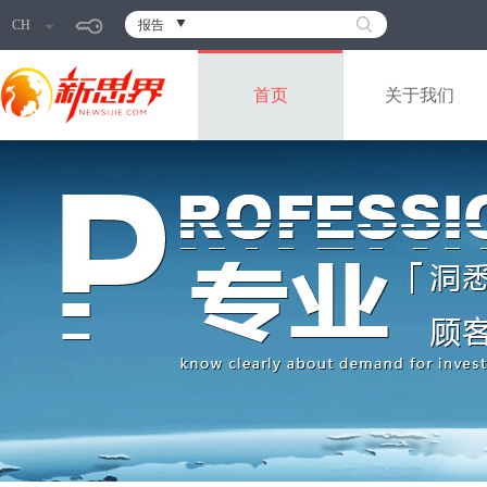
CH
报告
首页
关于我们