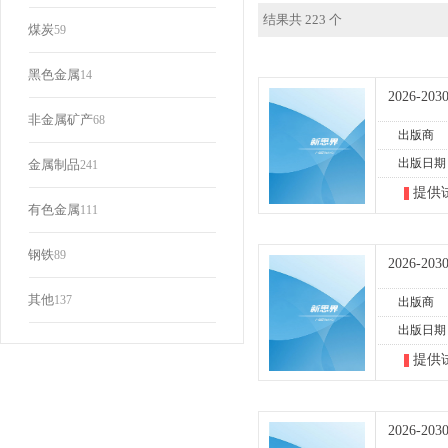
结果共 223 个
煤炭
59
黑色金属
14
2026
非金属矿产
68
出版商
出版日期
金属制品
241
提供
有色金属
111
钢铁
89
2026-
其他
137
出版商
出版日期
提供
2026-