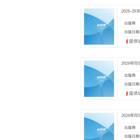
2026-
出版商
出版日期
提供
2026
出版商
出版日期
提供
2026
出版商
出版日期